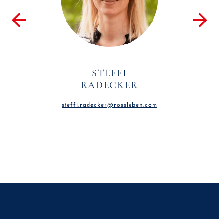
STEFFI
RADECKER
steffi.radecker@rossleben.com