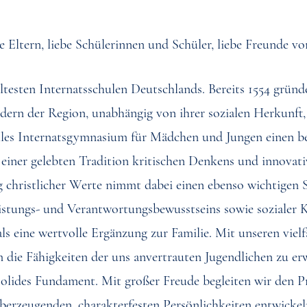
e Eltern, liebe Schülerinnen und Schüler, liebe Freunde v
ältesten Internatsschulen Deutschlands. Bereits 1554 grün
ndern der Region, unabhängig von ihrer sozialen Herkunft
les Internatsgymnasium für Mädchen und Jungen einen be
einer gelebten Tradition kritischen Denkens und innovati
g christlicher Werte nimmt dabei einen ebenso wichtigen S
istungs- und Verantwortungsbewusstseins sowie sozialer 
ls eine wertvolle Ergänzung zur Familie. Mit unseren vi
die Fähigkeiten der uns anvertrauten Jugendlichen zu erwe
olides Fundament. Mit großer Freude begleiten wir den Pr
berzeugenden, charakterfesten Persönlichkeiten entwickel