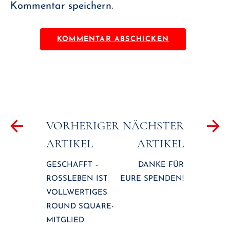
Kommentar speichern.
Beitragsnavigation
VORHERIGER
NÄCHSTER
ARTIKEL
ARTIKEL
GESCHAFFT –
DANKE FÜR
ROSSLEBEN IST V
EURE SPENDEN!
OLLWERTIGES R
OUND SQUARE-M
ITGLIED