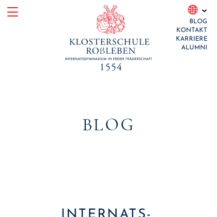
Skip
BLOG
to
KONTAKT
content
KARRIERE
ALUMNI
BLOG
INTERNATS-