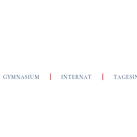
Skip
to
content
GYMNASIUM
INTERNAT
TAGESI