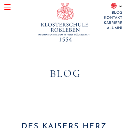
Skip
BLOG
to
KONTAKT
content
KARRIERE
ALUMNI
BLOG
DES KAISERS HERZ