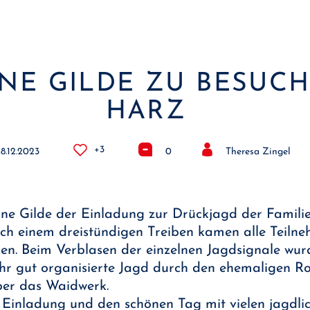
NE GILDE ZU BESUCH
HARZ
+3
8.12.2023
0
Theresa Zingel
üne Gilde der Einladung zur Drückjagd der Familie
h einem dreistündigen Treiben kamen alle Teiln
n. Beim Verblasen der einzelnen Jagdsignale wur
sehr gut organisierte Jagd durch den ehemaligen R
ber das Waidwerk.
e Einladung und den schönen Tag mit vielen jagdl