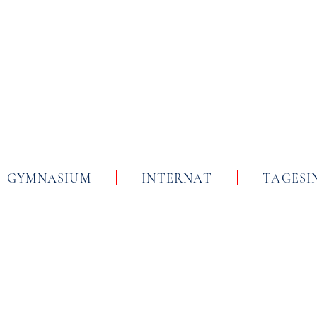
Skip
to
content
GYMNASIUM
INTERNAT
TAGESI