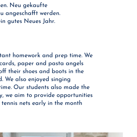
igen. Neu gekaufte
eu angeschafft werden.
in gutes Neues Jahr.
ortant homework and prep time. We
s cards, paper and pasta angels
ff their shoes and boots in the
d. We also enjoyed singing
time. Our students also made the
y, we aim to provide opportunities
tennis nets early in the month