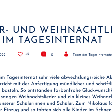
R- UND WEIHNACHTL
IM TAGESINTERNAT
+5
2022
0
Team des Tagesinternate
m Tagesinternat sehr viele abwechslungsreiche Ak
rricht mit der Anfertigung mündlicher und schrif
u basteln. So entstanden farbenfrohe Glückwunschk
r sangen Weihnachtslieder und ein kleines Weihnac
nserer Schülerinnen und Schüler. Zum Nikolaus fan
r Einzug und so tobten sich alle Kinder im Schne