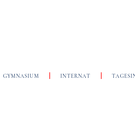
Skip
to
content
GYMNASIUM
INTERNAT
TAGESI