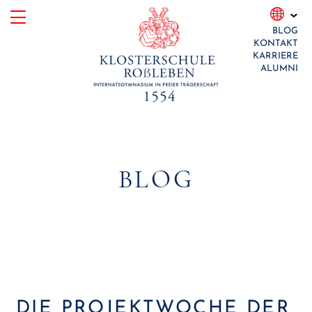
Skip
BLOG
to
KONTAKT
content
KARRIERE
ALUMNI
BLOG
DIE PROJEKTWOCHE DER