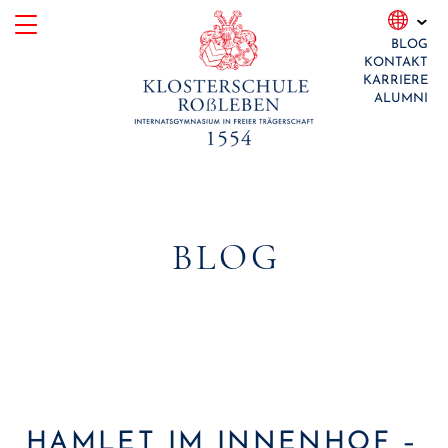
Skip
BLOG
to
KONTAKT
content
KARRIERE
ALUMNI
BLOG
HAMLET IM INNENHOF –