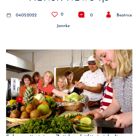
0
04.05.2022
0
Beatrice
Jannke