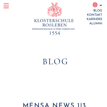
Skip
BLOG
to
KONTAKT
content
KARRIERE
ALUMNI
BLOG
MENSA NEWS 1|3