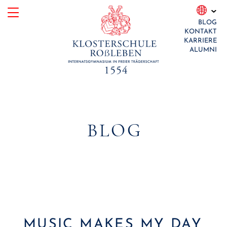
Skip
BLOG
to
KONTAKT
content
KARRIERE
ALUMNI
BLOG
MUSIC MAKES MY DAY