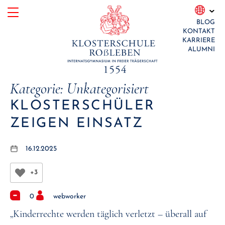
Skip
BLOG
to
KONTAKT
content
KARRIERE
ALUMNI
Kategorie:
Unkategorisiert
KLOSTERSCHÜLER
ZEIGEN EINSATZ
16.12.2025
+3
0
webworker
„Kinderrechte werden täglich verletzt – überall auf