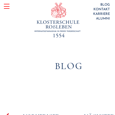
Skip
BLOG
KONTAKT
to
KARRIERE
ALUMNI
content
BLOG
Beitragsnavigation