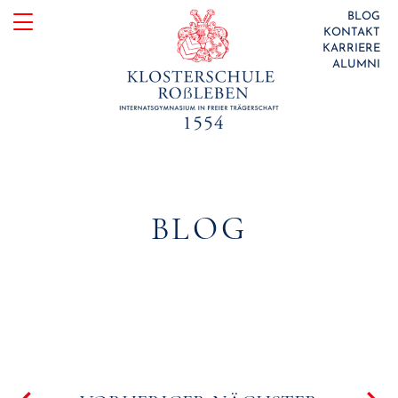
Skip
BLOG
KONTAKT
to
KARRIERE
ALUMNI
content
BLOG
Beitragsnavigation