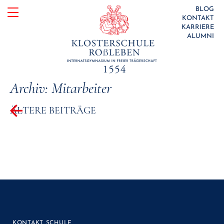
Skip
BLOG
KONTAKT
to
KARRIERE
ALUMNI
content
Archiv:
Mitarbeiter
Beitragsnavigation
ÄLTERE BEITRÄGE
KONTAKT SCHULE