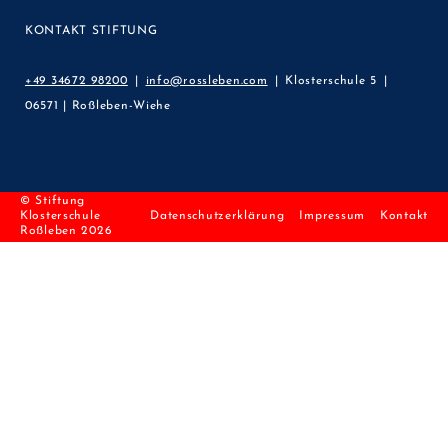
KONTAKT STIFTUNG
+49 34672 98200
info@rossleben.com
Klosterschule 5
06571 | Roßleben-Wiehe
© Stiftung
Klosterschule
Datenschutzerklärung
Impressum
Kontakt
Roßleben 2026