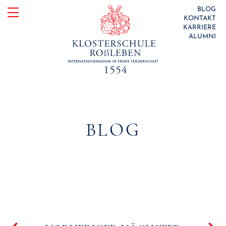
Skip
BLOG
KONTAKT
to
KARRIERE
ALUMNI
content
BLOG
Beitragsnavigation