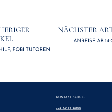
snavigation
HERIGER
NÄCHSTER ART
IKEL
ANREISE AB 14
HILF, FOBI TUTOREN
KONTAKT SCHULE
+49 34672 98100