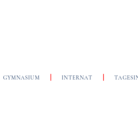
Skip
to
content
GYMNASIUM
INTERNAT
TAGESI