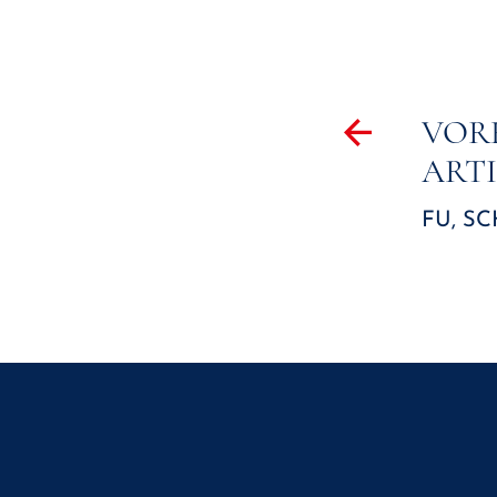
Beitrag
VOR
ART
FU, SC