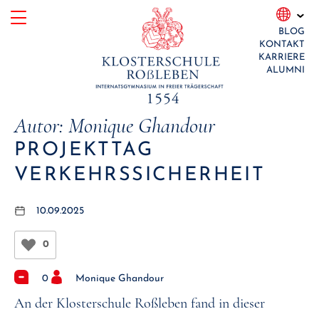
Skip
BLOG
to
KONTAKT
content
KARRIERE
ALUMNI
Autor:
Monique Ghandour
PROJEKTTAG
VERKEHRSSICHERHEIT
10.09.2025
0
0
Monique Ghandour
An der Klosterschule Roßleben fand in dieser