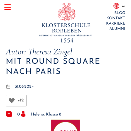
Skip
BLOG
to
KONTAKT
content
KARRIERE
ALUMNI
Autor:
Theresa Zingel
MIT ROUND SQUARE
NACH PARIS
31.05.2024
+12
0
Helene, Klasse 8