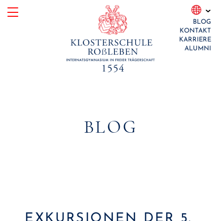
Skip
BLOG
to
KONTAKT
content
KARRIERE
ALUMNI
BLOG
EXKURSIONEN DER 5.