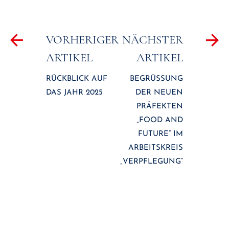
Beitragsnavigation
VORHERIGER
NÄCHSTER
ARTIKEL
ARTIKEL
RÜCKBLICK AUF
BEGRÜSSUNG D
DAS JAHR 2025
ER NEUEN P
RÄFEKTEN „
FOOD AND F
UTURE“ IM A
RBEITSKREIS „
VERPFLEGUNG“