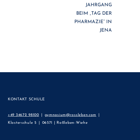
JAHRGANG
BEIM „TAG DER
PHARMAZIE“ IN
JENA
KONTAKT SCHULE
+49 34672 98100
gymnasium@rossleben.com
Klosterschule 5
06571 | Roßleben-Wiehe