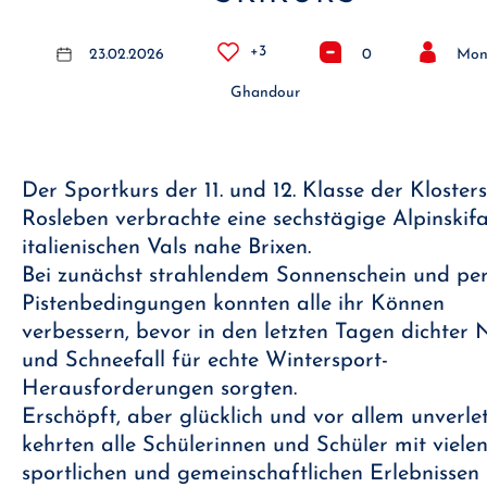
+3
23.02.2026
0
Mon
Ghandour
Der Sportkurs der 11. und 12. Klasse der Kloster
Rosleben verbrachte eine sechstägige Alpinskif
italienischen Vals nahe Brixen.
Bei zunächst strahlendem Sonnenschein und pe
Pistenbedingungen konnten alle ihr Können
verbessern, bevor in den letzten Tagen dichter 
und Schneefall für echte Wintersport-
Herausforderungen sorgten.
Erschöpft, aber glücklich und vor allem unverle
kehrten alle Schülerinnen und Schüler mit viele
sportlichen und gemeinschaftlichen Erlebnissen