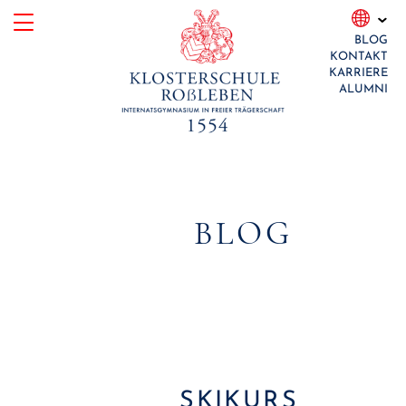
Skip
BLOG
to
KONTAKT
content
KARRIERE
ALUMNI
BLOG
SKIKURS