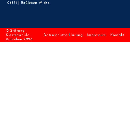
06571 | Roßleben-Wiehe
© Stiftung
Klosterschule
Datenschutzerklärung
Impressum
Kontakt
Roßleben 2026