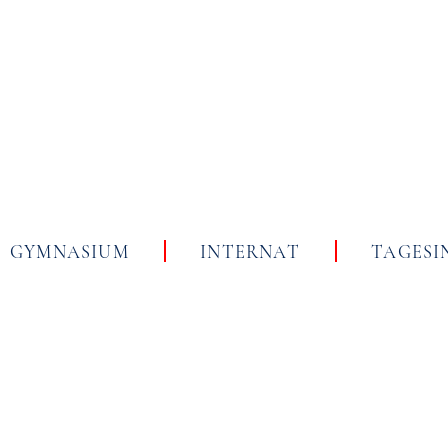
Skip
to
content
GYMNASIUM
INTERNAT
TAGESI