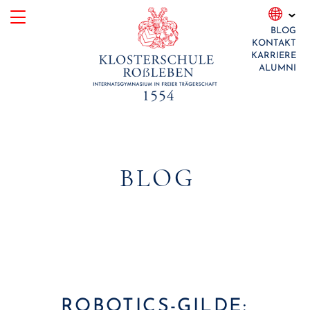
Skip
BLOG
to
KONTAKT
content
KARRIERE
ALUMNI
BLOG
ROBOTICS-GILDE: