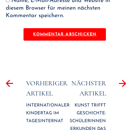
Name, E-Mail-Adresse und Website in
diesem Browser für meinen nächsten
Kommentar speichern.
Beitragsnavigation
VORHERIGER
NÄCHSTER
ARTIKEL
ARTIKEL
INTERNATIONALER
KUNST TRIFFT
KINDERTAG IM
GESCHICHTE:
TAGESINTERNAT
SCHÜLERINNEN
ERKUNDEN DAS