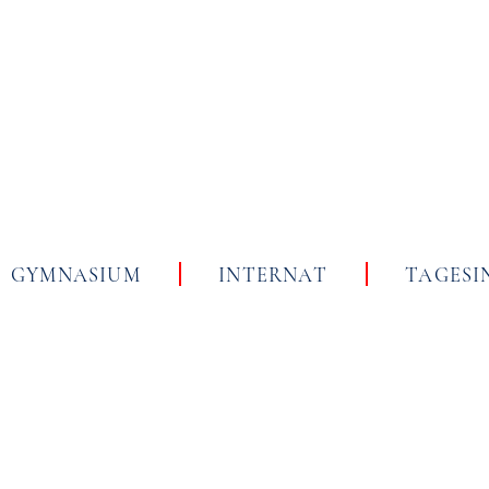
Skip
to
content
GYMNASIUM
INTERNAT
TAGESI