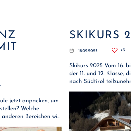
NZ
SKIKURS 2
T G
+3
18.02.2025
Skikurs 2025 Vom 16. bi
der 11. und 12. Klasse, 
nach Südtirol teilzune
r
ule jetzt anpacken, um
stellen? Welche
d anderen Bereichen wi…