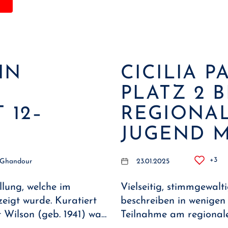
IN
CICILIA 
PLATZ 2 
 12–
REGIONA
JUGEND M
+3
 Ghandour
23.01.2025
llung, welche im
Vielseitig, stimmgewalt
igt wurde. Kuratiert
beschreiben in wenigen 
 Wilson (geb. 1941) wa…
Teilnahme am regional