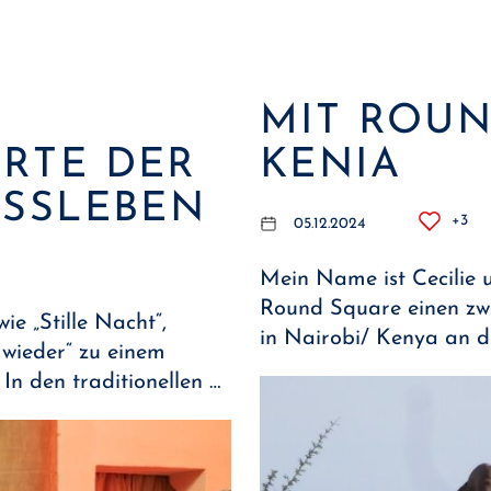
MIT ROU
RTE DER
KENIA
SSLEBEN
+3
05.12.2024
Mein Name ist Cecilie 
Round Square einen zw
ie „Stille Nacht“,
in Nairobi/ Kenya an d
 wieder“ zu einem
In den traditionellen …