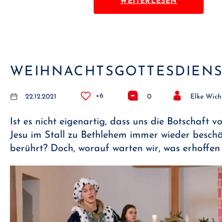
WEITERLESEN
WEIHNACHTSGOTTESDIEN
+6
22.12.2021
0
Elke Wic
Ist es nicht eigenartig, dass uns die Botschaft 
Jesu im Stall zu Bethlehem immer wieder beschä
berührt? Doch, worauf warten wir, was erhoffen