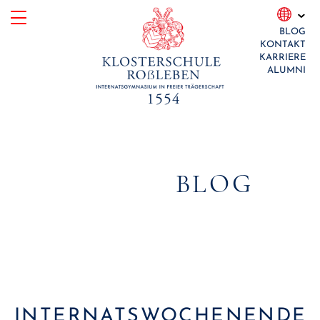
Skip
BLOG
to
KONTAKT
content
KARRIERE
ALUMNI
BLOG
INTERNATSWOCHENENDE