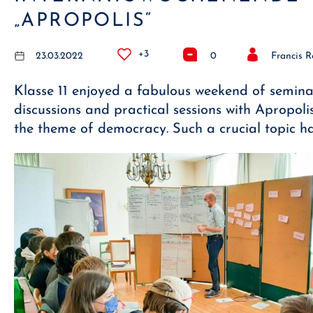
„APROPOLIS“
+3
23.03.2022
0
Francis R
Klasse 11 enjoyed a fabulous weekend of semina
discussions and practical sessions with Apropolis,
the theme of democracy. Such a crucial topic h