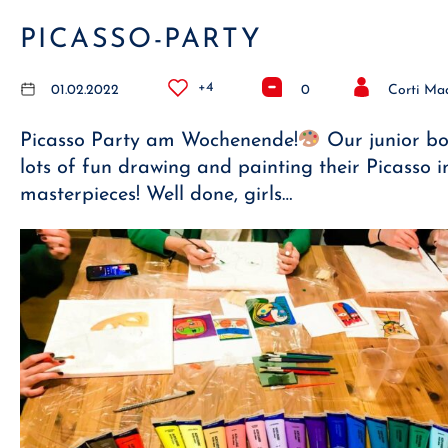
PICASSO-PARTY
+4
01.02.2022
0
Corti Ma
Picasso Party am Wochenende!
Our junior b
lots of fun drawing and painting their Picasso i
masterpieces! Well done, girls…