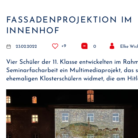
FASSADENPROJEKTION IM
INNENHOF
+9
23.02.2022
0
Elke Wi
Vier Schüler der 11. Klasse entwickelten im Rah
Seminarfacharbeit ein Multimediaprojekt, das si
ehemaligen Klosterschülern widmet, die am Hitl