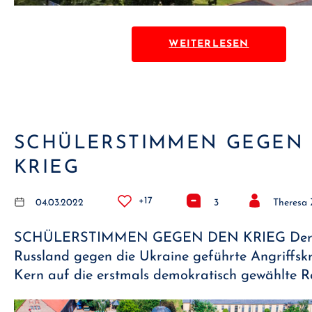
WEITERLESEN
SCHÜLERSTIMMEN GEGEN
KRIEG
+17
04.03.2022
3
Theresa 
SCHÜLERSTIMMEN GEGEN DEN KRIEG Der
Russland gegen die Ukraine geführte Angriffskri
Kern auf die erstmals demokratisch gewählte 