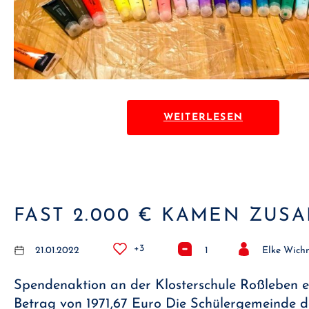
WEITERLESEN
FAST 2.000 € KAMEN ZUS
+3
21.01.2022
1
Elke Wic
Spendenaktion an der Klosterschule Roßleben e
Betrag von 1971,67 Euro Die Schülergemeinde d