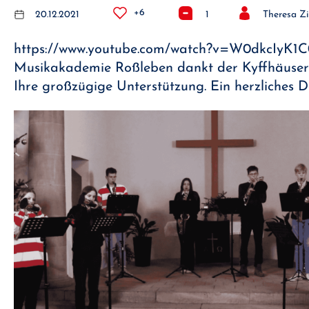
+6
20.12.2021
1
Theresa Z
https://www.youtube.com/watch?v=W0dkcIyK1C
Musikakademie Roßleben dankt der Kyffhäuser
Ihre großzügige Unterstützung. Ein herzliches 