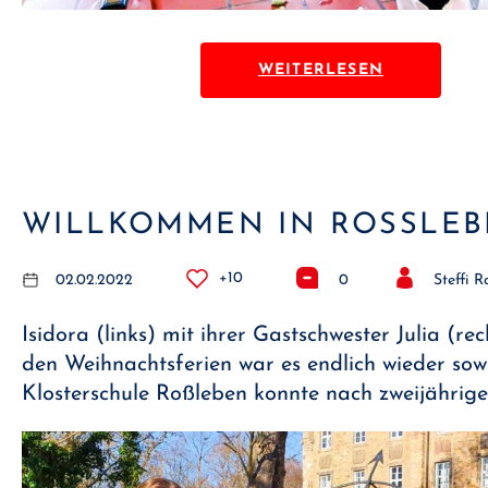
WEITERLESEN
WILLKOMMEN IN ROSSLEB
+10
02.02.2022
0
Steffi 
Isidora (links) mit ihrer Gastschwester Julia (re
den Weihnachtsferien war es endlich wieder sowe
Klosterschule Roßleben konnte nach zweijährig